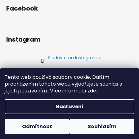
Facebook
Instagram
Sledovat na Instagramu
Přijímáme online platby
Tento web používá soubory cookie. Dalším
procházením tohoto webu vyjadřujete souhlas s
jejich používáním.. Více informací
zde
.
Nastavení
Vytvořil Shoptet
Copyright 2026
www.aipex4you.cz
. Všechna práva
Odmítnout
Souhlasím
vyhrazena.
Upravit nastavení cookies