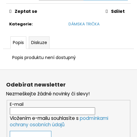
č
u
Zeptat se
Sdílet
j
e
Kategorie
:
DÁMSKA TRIČKA
m
e
Popis
Diskuze
Popis produktu není dostupný
Z
á
Odebírat newsletter
p
Nezmeškejte žádné novinky či slevy!
a
t
E-mail
í
Vložením e-mailu souhlasíte s
podmínkami
ochrany osobních údajů