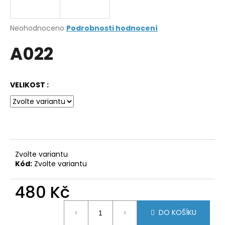
a
j
Průměrné
Neohodnoceno
Podrobnosti hodnocení
í
hodnocení
A022
produktu
t
je
?
0,0
z
VELIKOST :
5
hvězdiček.
HLEDAT
Zvolte variantu
D
Kód:
Zvolte variantu
o
p
480 Kč
o
r
Měrná
DO KOŠÍKU
u
cena: