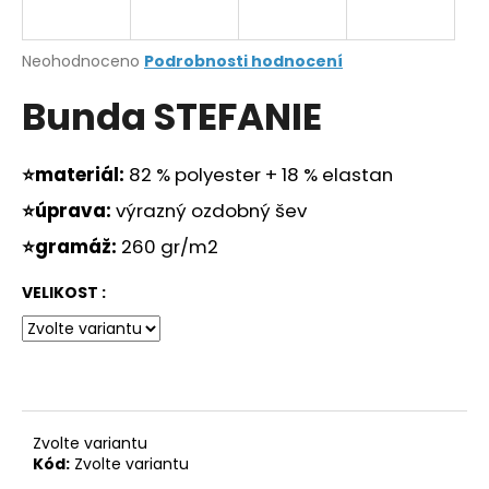
a
j
Průměrné
Neohodnoceno
Podrobnosti hodnocení
í
hodnocení
Bunda STEFANIE
produktu
t
je
?
0,0
z
⭐materiál:
82 % polyester + 18 % elastan
5
hvězdiček.
⭐úprava:
výrazný ozdobný šev
⭐gramáž:
260 gr/m2
HLEDAT
VELIKOST :
D
o
p
o
r
Zvolte variantu
Kód:
Zvolte variantu
u