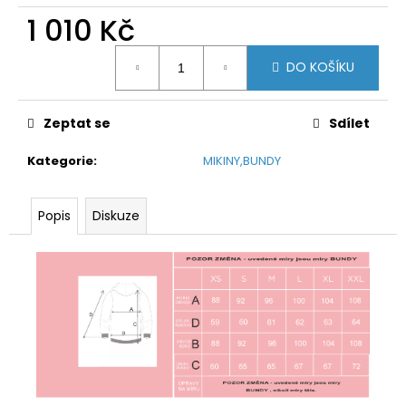
č
1 010 Kč
u
j
Měrná
e
DO KOŠÍKU
cena:
m
e
Zeptat se
Sdílet
Kategorie
:
MIKINY,BUNDY
Popis
Diskuze