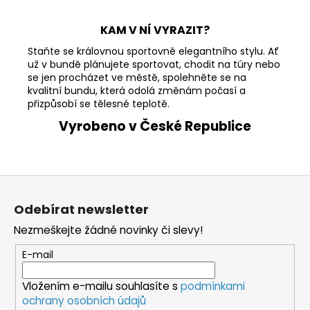
KAM V NÍ VYRAZIT?
Staňte se královnou sportovně elegantního stylu. Ať
už v bundě plánujete sportovat, chodit na túry nebo
se jen procházet ve městě, spolehněte se na
kvalitní bundu, která odolá změnám počasí a
přizpůsobí se tělesné teplotě.
Vyrobeno v České Republice
Z
á
Odebírat newsletter
p
Nezmeškejte žádné novinky či slevy!
a
t
E-mail
í
Vložením e-mailu souhlasíte s
podmínkami
ochrany osobních údajů