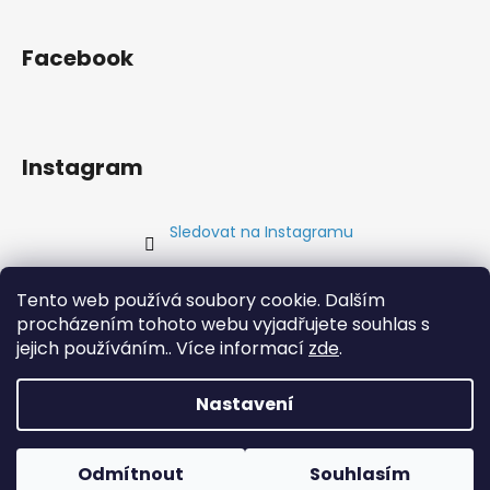
Facebook
Instagram
Sledovat na Instagramu
Přijímáme online platby
Tento web používá soubory cookie. Dalším
procházením tohoto webu vyjadřujete souhlas s
jejich používáním.. Více informací
zde
.
Nastavení
Vytvořil Shoptet
Copyright 2026
www.aipex4you.cz
. Všechna práva
Odmítnout
Souhlasím
vyhrazena.
Upravit nastavení cookies