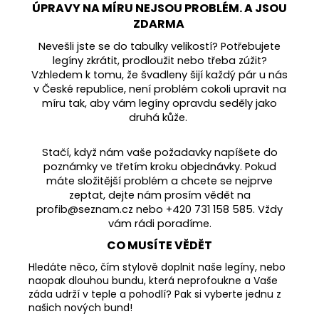
ÚPRAVY NA MÍRU NEJSOU PROBLÉM. A JSOU
ZDARMA
Nevešli jste se do tabulky velikostí? Potřebujete
legíny zkrátit, prodloužit nebo třeba zúžit?
Vzhledem k tomu, že švadleny šijí každý pár u nás
v České republice, není problém cokoli upravit na
míru tak, aby vám legíny opravdu seděly jako
druhá kůže.
Stačí, když nám vaše požadavky napíšete do
poznámky ve třetím kroku objednávky. Pokud
máte složitější problém a chcete se nejprve
zeptat, dejte nám prosím vědět na
profib@seznam.cz nebo +420 731 158 585. Vždy
vám rádi poradíme.
CO MUSÍTE VĚDĚT
Hledáte něco, čím stylově doplnit naše legíny, nebo
naopak dlouhou bundu, která neprofoukne a Vaše
záda udrží v teple a pohodlí? Pak si vyberte jednu z
našich nových bund!