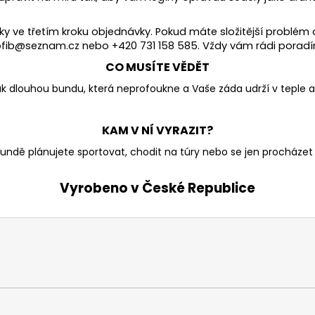
ve třetím kroku objednávky. Pokud máte složitější problém 
ofib@seznam.cz nebo +420 731 158 585. Vždy vám rádi poradí
CO MUSÍTE VĚDĚT
k dlouhou bundu, která neprofoukne a Vaše záda udrží v teple a
KAM V NÍ VYRAZIT?
bundě plánujete sportovat, chodit na túry nebo se jen procházet
Vyrobeno v České Republice