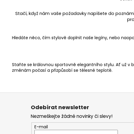
Stačí, když nám vaše požadavky napíšete do poznámky 
pr
Hledáte něco, čím stylově doplnit naše legíny, nebo naopa
Staňte se královnou sportovně elegantního stylu. Ať už v 
změnám počasí a přizpůsobí se tělesné teplotě.
Z
á
Odebírat newsletter
p
Nezmeškejte žádné novinky či slevy!
a
t
E-mail