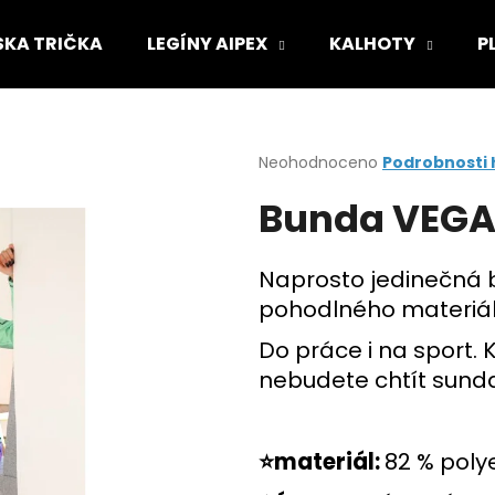
KA TRIČKA
LEGÍNY AIPEX
KALHOTY
P
Co potřebujete najít?
Průměrné
Neohodnoceno
Podrobnosti
hodnocení
Bunda VEG
produktu
HLEDAT
je
0,0
z
Naprosto jedinečná b
5
Doporučujeme
pohodlného materiálu
hvězdiček.
Do práce i na sport. 
nebudete chtít sund
⭐materiál:
82 % poly