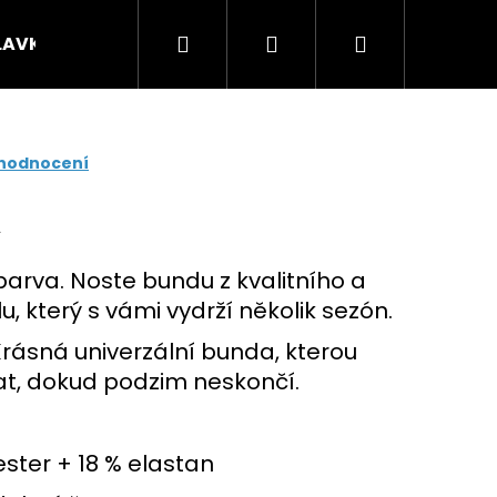
Hledat
Přihlášení
Nákupní
LAVKY
Krátké legíny a sukně s kraťasy
MI
košík
 hodnocení
A
arva. Noste bundu z kvalitního a
, který s vámi vydrží několik sezón.
Krásná univerzální bunda, kterou
at, dokud podzim neskončí.
ester + 18 % elastan