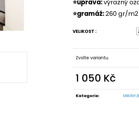
⭐úprava:
výrazný oz
⭐gramáž:
260 gr/m2
VELIKOST :
Zvolte variantu
1 050 Kč
Měrná
cena:
Kategorie
:
MIKINY,