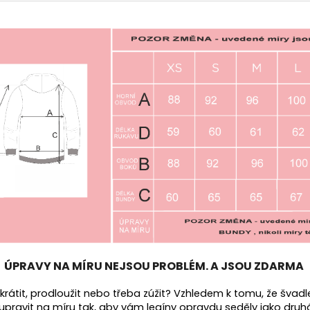
ÚPRAVY NA MÍRU NEJSOU PROBLÉM. A JSOU ZDARMA
 zkrátit, prodloužit nebo třeba zúžit? Vzhledem k tomu, že švad
 upravit na míru tak, aby vám legíny opravdu seděly jako druh