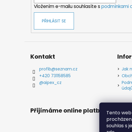
í
Vložením e-mailu souhlasíte s
podmínkami o
PŘIHLÁSIT SE
Kontakt
Info
profib
@
seznam.cz
Jak 
+420 731158585
Obch
@aipex_cz
Podm
údaj
Přijímáme online platby
Tento web 
procházení
souhlas s j