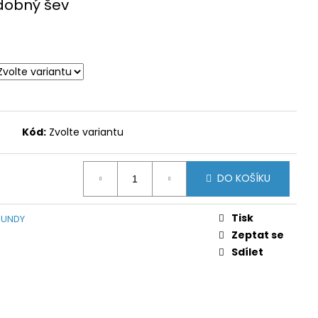
dobný šev
Kód:
Zvolte variantu
DO KOŠÍKU
Tisk
BUNDY
Zeptat se
Sdílet