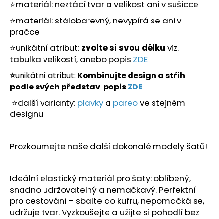
č
⭐materiál: neztácí tvar a velikost ani v sušicce
u
⭐materiál: stálobarevný, nevypírá se ani v
j
pračce
e
m
⭐unikátní atribut:
zvolte si svou délku
viz.
e
tabulka velikostí, anebo popis
ZDE
⭐
unikátní atribut:
Kombinujte design a střih
podle svých představ popis
ZDE
⭐další varianty:
plavky
a
pareo
ve stejném
designu
Prozkoumejte naše další dokonalé modely šatů!
Ideální elastický materiál pro šaty: oblíbený,
snadno udržovatelný a nemačkavý. Perfektní
pro cestování – sbalte do kufru, nepomačká se,
udržuje tvar. Vyzkoušejte a užijte si pohodlí bez