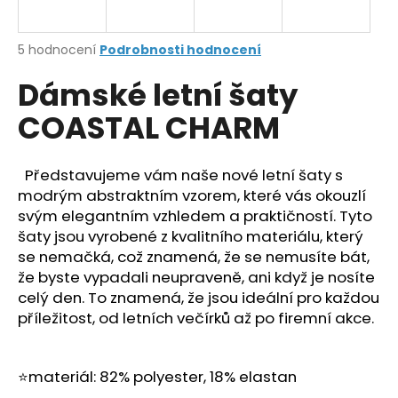
a
j
Průměrné
5 hodnocení
Podrobnosti hodnocení
í
hodnocení
Dámské letní šaty
produktu
t
je
?
COASTAL CHARM
4,4
z
5
hvězdiček.
Představujeme vám naše nové letní šaty s
modrým abstraktním vzorem, které vás okouzlí
HLEDAT
svým elegantním vzhledem a praktičností. Tyto
šaty jsou vyrobené z kvalitního materiálu, který
se nemačká, což znamená, že se nemusíte bát,
že byste vypadali neupraveně, ani když je nosíte
D
celý den. To znamená, že jsou ideální pro každou
o
příležitost, od letních večírků až po firemní akce.
p
o
r
⭐materiál: 82% polyester, 18% elastan
u