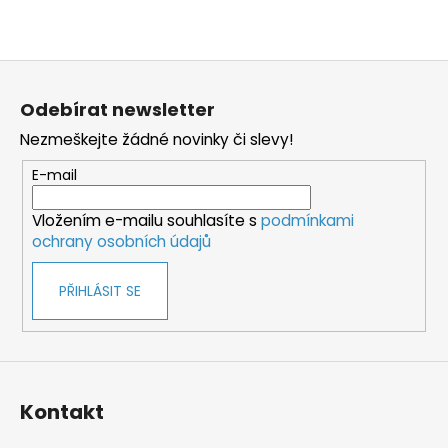
Z
á
Odebírat newsletter
p
Nezmeškejte žádné novinky či slevy!
a
t
E-mail
í
Vložením e-mailu souhlasíte s
podmínkami
ochrany osobních údajů
PŘIHLÁSIT SE
Kontakt