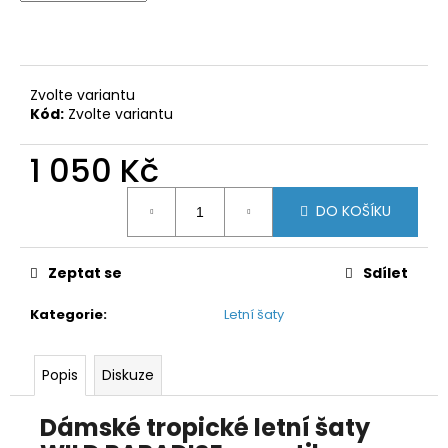
č
u
j
e
m
Zvolte variantu
e
Kód:
Zvolte variantu
1 050 Kč
Měrná
DO KOŠÍKU
cena:
Zeptat se
Sdílet
Kategorie
:
Letní šaty
Popis
Diskuze
Dámské tropické letní šaty