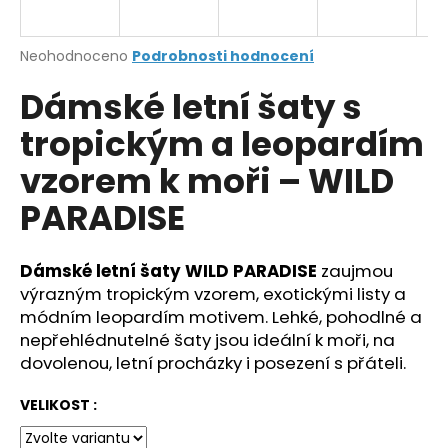
a
j
Průměrné
Neohodnoceno
Podrobnosti hodnocení
í
hodnocení
Dámské letní šaty s
produktu
t
je
?
tropickým a leopardím
0,0
z
vzorem k moři – WILD
5
hvězdiček.
PARADISE
HLEDAT
Dámské letní šaty WILD PARADISE
zaujmou
výrazným tropickým vzorem, exotickými listy a
módním leopardím motivem. Lehké, pohodlné a
D
o
nepřehlédnutelné šaty jsou ideální k moři, na
p
dovolenou, letní procházky i posezení s přáteli.
o
r
VELIKOST :
u