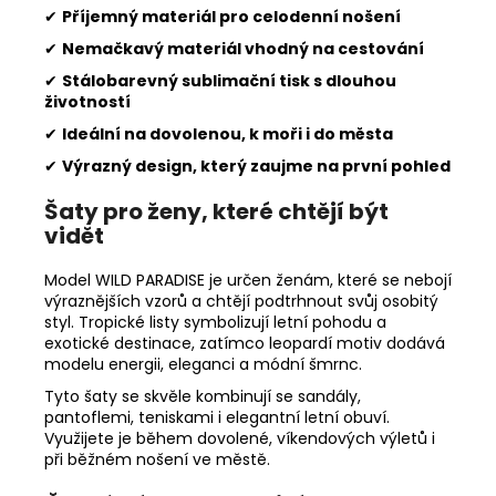
✔
Příjemný materiál pro celodenní nošení
✔
Nemačkavý materiál vhodný na cestování
✔
Stálobarevný sublimační tisk s dlouhou
životností
✔
Ideální na dovolenou, k moři i do města
✔
Výrazný design, který zaujme na první pohled
Šaty pro ženy, které chtějí být
vidět
Model WILD PARADISE je určen ženám, které se nebojí
výraznějších vzorů a chtějí podtrhnout svůj osobitý
styl. Tropické listy symbolizují letní pohodu a
exotické destinace, zatímco leopardí motiv dodává
modelu energii, eleganci a módní šmrnc.
Tyto šaty se skvěle kombinují se sandály,
pantoflemi, teniskami i elegantní letní obuví.
Využijete je během dovolené, víkendových výletů i
při běžném nošení ve městě.