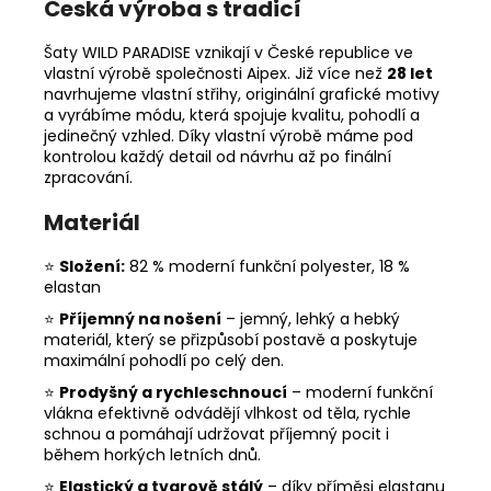
Česká výroba s tradicí
Šaty WILD PARADISE vznikají v České republice ve
vlastní výrobě společnosti Aipex. Již více než
28 let
navrhujeme vlastní střihy, originální grafické motivy
a vyrábíme módu, která spojuje kvalitu, pohodlí a
jedinečný vzhled. Díky vlastní výrobě máme pod
kontrolou každý detail od návrhu až po finální
zpracování.
Materiál
⭐
Složení:
82 % moderní funkční polyester, 18 %
elastan
⭐
Příjemný na nošení
– jemný, lehký a hebký
materiál, který se přizpůsobí postavě a poskytuje
maximální pohodlí po celý den.
⭐
Prodyšný a rychleschnoucí
– moderní funkční
vlákna efektivně odvádějí vlhkost od těla, rychle
schnou a pomáhají udržovat příjemný pocit i
během horkých letních dnů.
⭐
Elastický a tvarově stálý
– díky příměsi elastanu