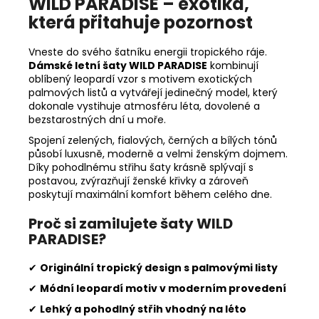
WILD PARADISE – exotika,
která přitahuje pozornost
Vneste do svého šatníku energii tropického ráje.
Dámské letní šaty WILD PARADISE
kombinují
oblíbený leopardí vzor s motivem exotických
palmových listů a vytvářejí jedinečný model, který
dokonale vystihuje atmosféru léta, dovolené a
bezstarostných dní u moře.
Spojení zelených, fialových, černých a bílých tónů
působí luxusně, moderně a velmi ženským dojmem.
Díky pohodlnému střihu šaty krásně splývají s
postavou, zvýrazňují ženské křivky a zároveň
poskytují maximální komfort během celého dne.
Proč si zamilujete šaty WILD
PARADISE?
✔
Originální tropický design s palmovými listy
✔
Módní leopardí motiv v moderním provedení
✔
Lehký a pohodlný střih vhodný na léto