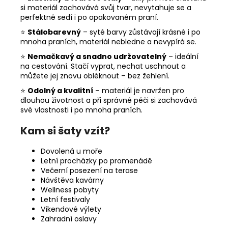
si materiál zachovává svůj tvar, nevytahuje se a
perfektně sedí i po opakovaném praní.
⭐
Stálobarevný
– syté barvy zůstávají krásné i po
mnoha praních, materiál nebledne a nevypírá se.
⭐
Nemačkavý a snadno udržovatelný
– ideální
na cestování. Stačí vyprat, nechat uschnout a
můžete jej znovu obléknout – bez žehlení.
⭐
Odolný a kvalitní
– materiál je navržen pro
dlouhou životnost a při správné péči si zachovává
své vlastnosti i po mnoha praních.
Kam si šaty vzít?
Dovolená u moře
Letní procházky po promenádě
Večerní posezení na terase
Návštěva kavárny
Wellness pobyty
Letní festivaly
Víkendové výlety
Zahradní oslavy