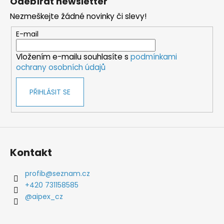
Odebírat newsletter
p
Nezmeškejte žádné novinky či slevy!
a
t
E-mail
í
Vložením e-mailu souhlasíte s
podmínkami
ochrany osobních údajů
PŘIHLÁSIT SE
Kontakt
profib
@
seznam.cz
+420 731158585
@aipex_cz