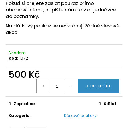
č
Pokud si přejete zaslat
poukaz
přímo
u
obdarovanému, napište nám to v objednávce
j
do poznámky.
e
m
Na dárkový poukaz se nevztahují žádné slevové
e
akce.
Skladem
Kód:
1072
500 Kč
Měrná
DO KOŠÍKU
cena:
Zeptat se
Sdílet
Kategorie
:
Dárkové poukazy