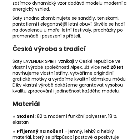
zatímco dynamický vzor dodává modelu moderní a
energický vzhled.
Šaty snadno zkombinujete se sandály, teniskami,
pantoflemi i elegantnější letní obuví. Skvěle se hodí
na dovolenou u moře, letní festivaly, procházky po
promenádě i posezení s přáteli.
Česká výroba s tradicí
Šaty LAVENDER SPIRIT vznikají v České republice ve
vlastní výrobě společnosti Aipex. Již více než
28 let
navrhujeme vlastní střihy, vytváříme originální
grafické motivy a vyrábíme kvalitní dámskou módu.
Díky vlastní výrobě dokážeme garantovat vysokou
kvalitu zpracování i jedinečnost každého modelu.
Materiál
⭐
Složení:
82 % moderní funkční polyester, 18 %
elastan
⭐
Příjemný na nošení
– jemný, lehký a hebký
materiál, který se přizpůsobí postavě a poskytuje