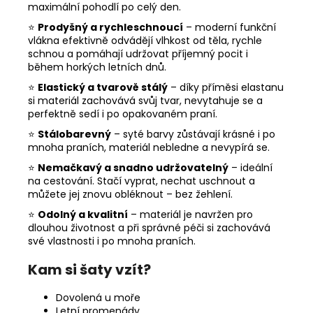
maximální pohodlí po celý den.
⭐
Prodyšný a rychleschnoucí
– moderní funkční
vlákna efektivně odvádějí vlhkost od těla, rychle
schnou a pomáhají udržovat příjemný pocit i
během horkých letních dnů.
⭐
Elastický a tvarově stálý
– díky příměsi elastanu
si materiál zachovává svůj tvar, nevytahuje se a
perfektně sedí i po opakovaném praní.
⭐
Stálobarevný
– syté barvy zůstávají krásné i po
mnoha praních, materiál nebledne a nevypírá se.
⭐
Nemačkavý a snadno udržovatelný
– ideální
na cestování. Stačí vyprat, nechat uschnout a
můžete jej znovu obléknout – bez žehlení.
⭐
Odolný a kvalitní
– materiál je navržen pro
dlouhou životnost a při správné péči si zachovává
své vlastnosti i po mnoha praních.
Kam si šaty vzít?
Dovolená u moře
Letní promenády