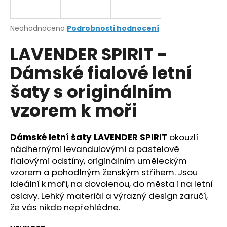
a
j
Průměrné
Neohodnoceno
Podrobnosti hodnocení
í
hodnocení
LAVENDER SPIRIT -
produktu
t
je
?
Dámské fialové letní
0,0
z
šaty s originálním
5
hvězdiček.
vzorem k moři
HLEDAT
Dámské letní šaty LAVENDER SPIRIT
okouzlí
nádhernými levandulovými a pastelově
fialovými odstíny, originálním uměleckým
D
o
vzorem a pohodlným ženským střihem. Jsou
p
ideální k moři, na dovolenou, do města i na letní
o
oslavy. Lehký materiál a výrazný design zaručí,
r
že vás nikdo nepřehlédne.
u