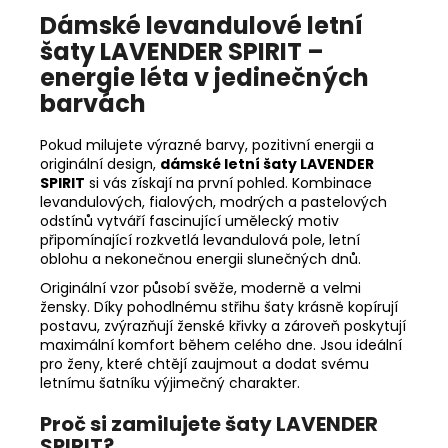
Dámské levandulové letní
šaty LAVENDER SPIRIT –
energie léta v jedinečných
barvách
Pokud milujete výrazné barvy, pozitivní energii a
originální design,
dámské letní šaty LAVENDER
SPIRIT
si vás získají na první pohled. Kombinace
levandulových, fialových, modrých a pastelových
odstínů vytváří fascinující umělecký motiv
připomínající rozkvetlá levandulová pole, letní
oblohu a nekonečnou energii slunečných dnů.
Originální vzor působí svěže, moderně a velmi
žensky. Díky pohodlnému střihu šaty krásně kopírují
postavu, zvýrazňují ženské křivky a zároveň poskytují
maximální komfort během celého dne. Jsou ideální
pro ženy, které chtějí zaujmout a dodat svému
letnímu šatníku výjimečný charakter.
Proč si zamilujete šaty LAVENDER
SPIRIT?