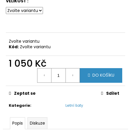
č
VELIKOST :
u
j
e
m
e
Zvolte variantu
Kód:
Zvolte variantu
1 050 Kč
Měrná
DO KOŠÍKU
cena:
Zeptat se
Sdílet
Kategorie
:
Letní šaty
Popis
Diskuze