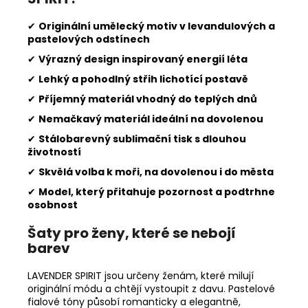
✔
Originální umělecký motiv v levandulových a
pastelových odstínech
✔
Výrazný design inspirovaný energií léta
✔
Lehký a pohodlný střih lichotící postavě
✔
Příjemný materiál vhodný do teplých dnů
✔
Nemačkavý materiál ideální na dovolenou
✔
Stálobarevný sublimační tisk s dlouhou
životností
✔
Skvělá volba k moři, na dovolenou i do města
✔
Model, který přitahuje pozornost a podtrhne
osobnost
Šaty pro ženy, které se nebojí
barev
LAVENDER SPIRIT jsou určeny ženám, které milují
originální módu a chtějí vystoupit z davu. Pastelové
fialové tóny působí romanticky a elegantně,