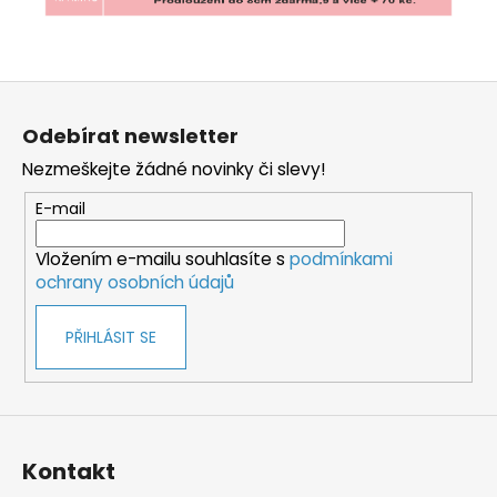
Z
á
Odebírat newsletter
p
Nezmeškejte žádné novinky či slevy!
a
t
E-mail
í
Vložením e-mailu souhlasíte s
podmínkami
ochrany osobních údajů
PŘIHLÁSIT SE
Kontakt