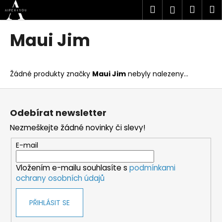
K
Přejít
Hledat
Náku
M
Přihlášen
na
o
obsah
Zpět
Zpět
košík
š
Maui Jim
í
C
k
o
Žádné produkty značky
Maui Jim
nebyly nalezeny...
p
o
Z
t
á
Odebírat newsletter
ř
p
Nezmeškejte žádné novinky či slevy!
e
a
b
t
E-mail
u
í
j
Vložením e-mailu souhlasíte s
podmínkami
ochrany osobních údajů
e
t
PŘIHLÁSIT SE
e
n