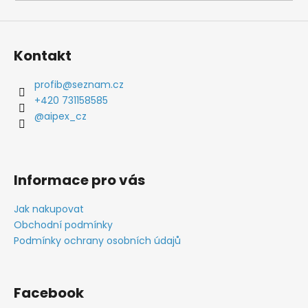
a
j
í
Kontakt
t
?
profib
@
seznam.cz
+420 731158585
@aipex_cz
HLEDAT
Informace pro vás
Jak nakupovat
D
Obchodní podmínky
o
Podmínky ochrany osobních údajů
p
o
r
Facebook
u