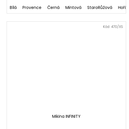
Bílá
Provence
Černá
Mintová
StaroRůžová
Hořč
Kód:
470/XS
Mikina INFINITY