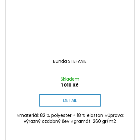
Bunda STEFANIE
Skladem
1 010 Kč
DETAIL
⭐materiál: 82 % polyester + 18 % elastan ⭐úprava:
výrazný ozdobný šev ⭐gramáž: 260 gr/m2