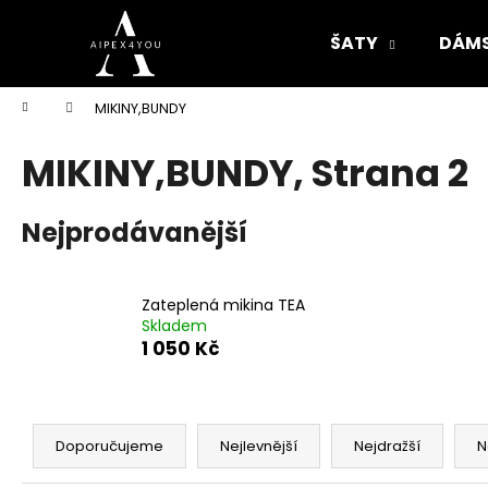
K
Přejít
na
o
ŠATY
DÁMS
obsah
Zpět
Zpět
š
do
do
í
Domů
MIKINY,BUNDY
k
obchodu
obchodu
MIKINY,BUNDY
, Strana 2
Nejprodávanější
Zateplená mikina TEA
Skladem
1 050 Kč
Ř
a
Doporučujeme
Nejlevnější
Nejdražší
N
z