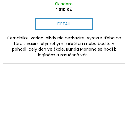
Skladem
1 010 Kč
DETAIL
Černobílou variací nikdy nic nezkazíte. Vyrazte třeba na
túru s vaším čtyřnohým miláčkem nebo buďte v
pohodlí celý den ve škole. Bunda Mariane se hodí k
legínám a zaručeně vás...