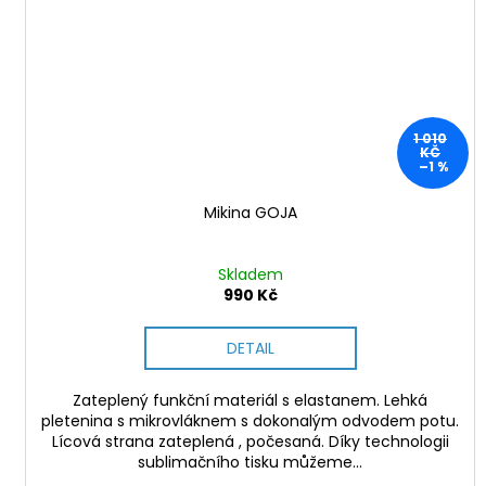
1 010
KČ
–1 %
Mikina GOJA
Skladem
990 Kč
DETAIL
Zateplený funkční materiál s elastanem. Lehká
pletenina s mikrovláknem s dokonalým odvodem potu.
Lícová strana zateplená , počesaná. Díky technologii
sublimačního tisku můžeme...