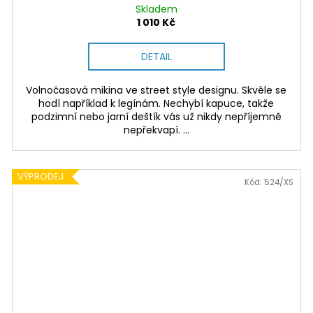
Skladem
1 010 Kč
DETAIL
Volnočasová mikina ve street style designu. Skvěle se
hodí například k legínám. Nechybí kapuce, takže
podzimní nebo jarní deštík vás už nikdy nepříjemně
nepřekvapí. ...
VÝPRODEJ
Kód:
524/XS