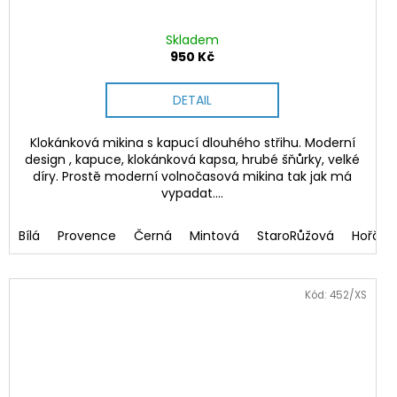
Skladem
950 Kč
DETAIL
Klokánková mikina s kapucí dlouhého střihu. Moderní
design , kapuce, klokánková kapsa, hrubé šňůrky, velké
díry. Prostě moderní volnočasová mikina tak jak má
vypadat....
cová
Bílá
Provence
Černá
Mintová
StaroRůžová
Hořčic
Kód:
452/XS