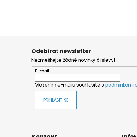
Z
á
Odebírat newsletter
p
Nezmeškejte žádné novinky či slevy!
a
t
E-mail
í
Vložením e-mailu souhlasíte s
podmínkami o
PŘIHLÁSIT SE
Kontakt
Info