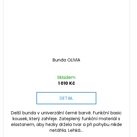
Bunda OLIVIA
Skladem
1 010 Kč
DETAIL
Delší bunda v univerzální černé barvě. Funkční basic
kousek, který zahřeje. Zateplený funkční materiál s
elastanem, aby hezky držela tvar a při pohybu nikde
netáhla. Lehká...