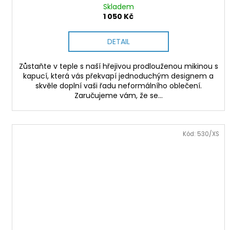
Skladem
1 050 Kč
DETAIL
Zůstaňte v teple s naší hřejivou prodlouženou mikinou s
kapucí, která vás překvapí jednoduchým designem a
skvěle doplní vaši řadu neformálního oblečení.
Zaručujeme vám, že se...
Kód:
530/XS