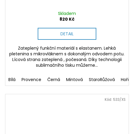
Skladem
820 Kč
DETAIL
Zateplený funkční materiál s elastanem. Lehká
pletenina s mikrovláknem s dokonalým odvodem potu.
Lícová strana zateplená , počesaná. Díky technologii
sublimačního tisku můžeme...
icová
Bílá
Provence
Černá
Mintová
StaroRůžová
Hořči
Kód:
533/XS