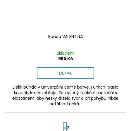
Bunda VALENTINA
Skladem
990 Kč
DETAIL
Delší bunda v univerzální černé barvě. Funkční basic
kousek, který zahřeje. Zateplený funkční materiál s
elastanem, aby hezky držela tvar a při pohybu nikde
netáhla. Lehká...
S
1
2
t