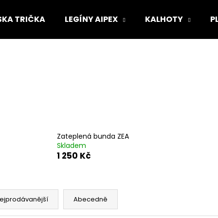
KA TRIČKA
LEGÍNY AIPEX
KALHOTY
P
Co potřebujete najít?
HLEDAT
Doporučujeme
Zateplená bunda ZEA
Skladem
1 250 Kč
ejprodávanější
Abecedně