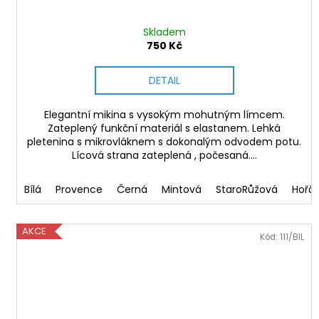
Skladem
750 Kč
DETAIL
Elegantní mikina s vysokým mohutným límcem.
Zateplený funkční materiál s elastanem. Lehká
pletenina s mikrovláknem s dokonalým odvodem potu.
Lícová strana zateplená , počesaná....
Bílá
Provence
Černá
Mintová
StaroRůžová
Hořč
AKCE
Kód:
111/BIL